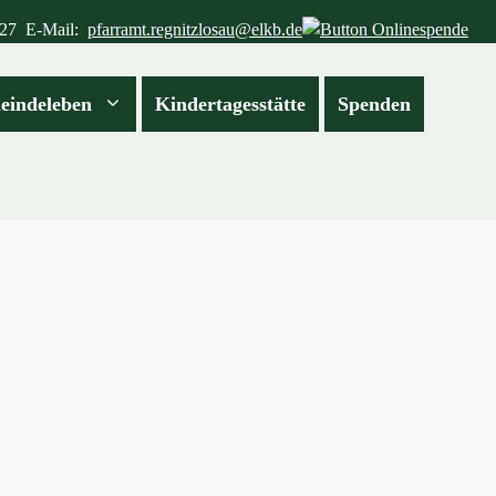
227
E-Mail:
pfarramt.regnitzlosau@elkb.de
eindeleben
Kindertagesstätte
Spenden